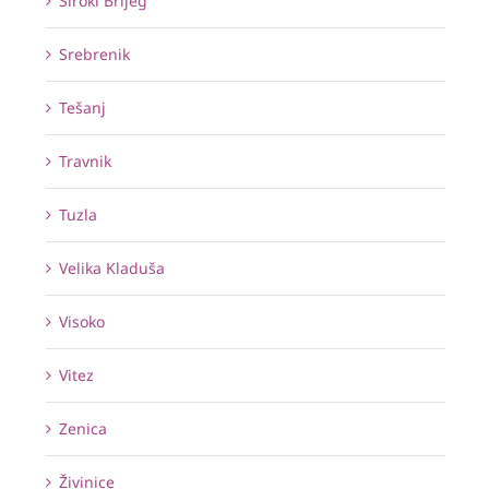
Široki Brijeg
Srebrenik
Tešanj
Travnik
Tuzla
Velika Kladuša
Visoko
Vitez
Zenica
Živinice