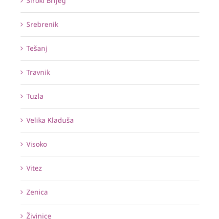
Široki Brijeg
Srebrenik
Tešanj
Travnik
Tuzla
Velika Kladuša
Visoko
Vitez
Zenica
Živinice