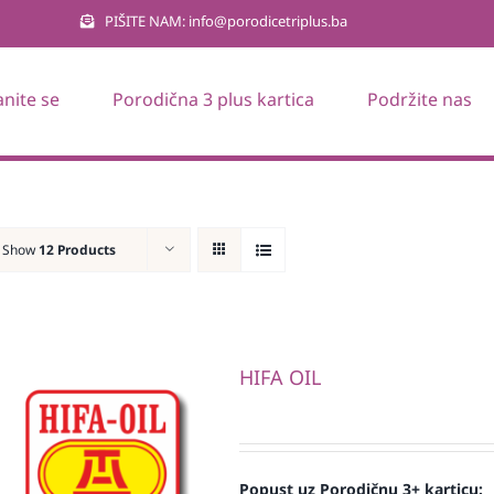
PIŠITE NAM: info@porodicetriplus.ba
anite se
Porodična 3 plus kartica
Podržite nas
Show
12 Products
HIFA OIL
Popust uz Porodičnu 3+ karticu: