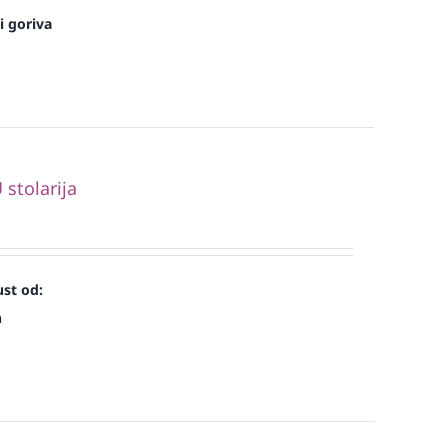
i goriva
stolarija
st od:
n