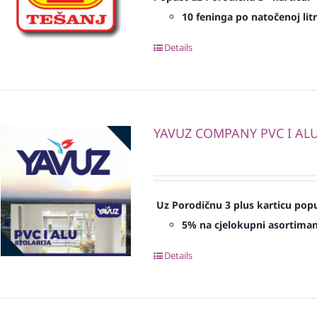
10 feninga po natočenoj litr
Details
YAVUZ COMPANY PVC I ALU 
Uz Porodičnu 3 plus karticu popu
5% na cjelokupni asortima
Details