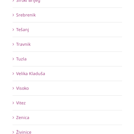
Široki Brijeg
Srebrenik
Tešanj
Travnik
Tuzla
Velika Kladuša
Visoko
Vitez
Zenica
Živinice