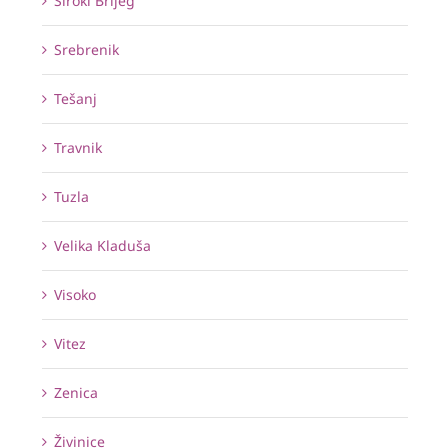
Široki Brijeg
Srebrenik
Tešanj
Travnik
Tuzla
Velika Kladuša
Visoko
Vitez
Zenica
Živinice