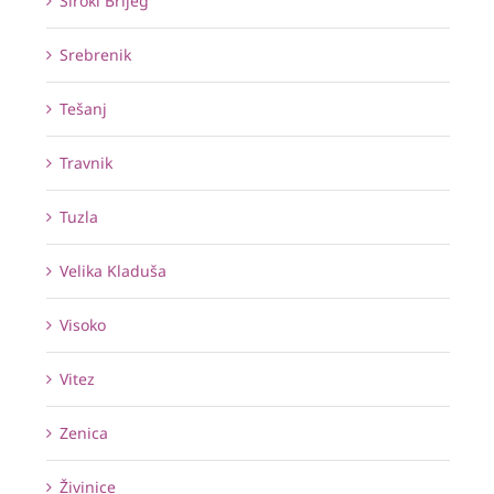
Široki Brijeg
Srebrenik
Tešanj
Travnik
Tuzla
Velika Kladuša
Visoko
Vitez
Zenica
Živinice