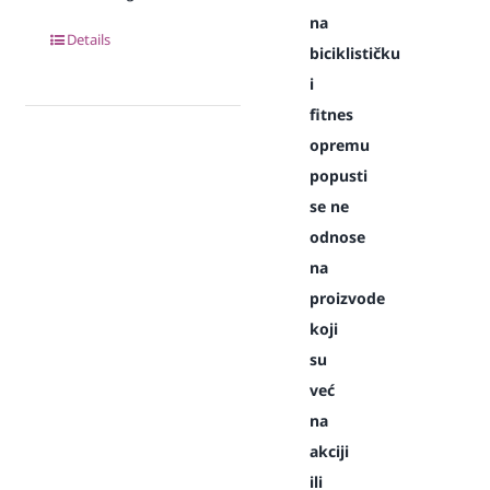
na
Details
biciklističku
i
fitnes
opremu
popusti
se ne
odnose
na
proizvode
koji
su
već
na
akciji
ili