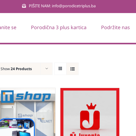
PIŠITE NAM: info@porodicetriplus.ba
anite se
Porodična 3 plus kartica
Podržite nas
Show
24 Products