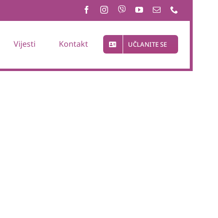
Vijesti
Kontakt
UČLANITE SE