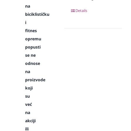
na
Details
biciklističku
i
fitnes
opremu
popusti
se ne
odnose
na
proizvode
koji
su
već
na
akciji
ili