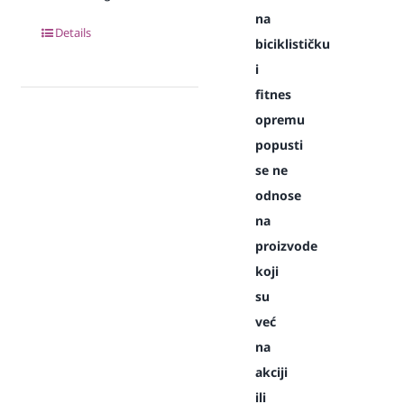
na
Details
biciklističku
i
fitnes
opremu
popusti
se ne
odnose
na
proizvode
koji
su
već
na
akciji
ili