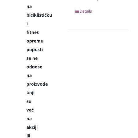
na
Details
biciklističku
i
fitnes
opremu
popusti
se ne
odnose
na
proizvode
koji
su
već
na
akciji
ili