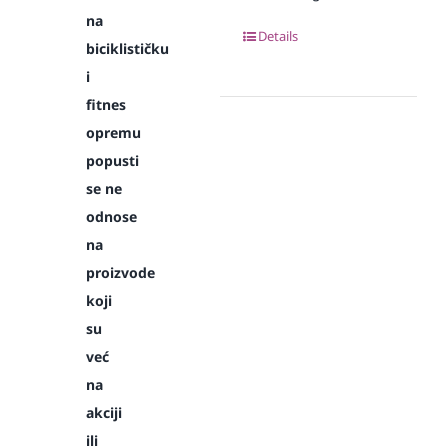
na
Details
biciklističku
i
fitnes
opremu
popusti
se ne
odnose
na
proizvode
koji
su
već
na
akciji
ili