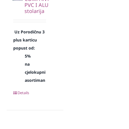
PVC I ALU
stolarija
Uz Porodičnu 3
plus karticu
popust od:
5%
na
cjelokupni
asortiman
Details