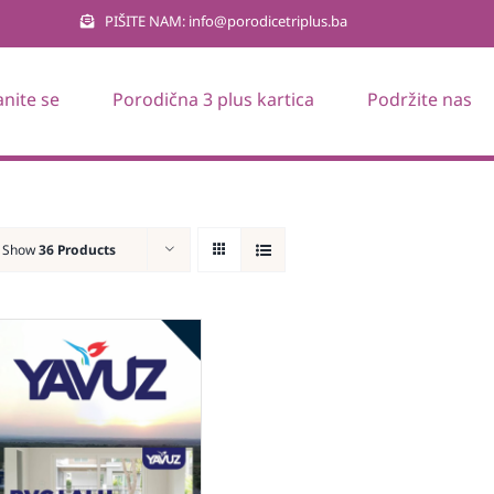
PIŠITE NAM: info@porodicetriplus.ba
anite se
Porodična 3 plus kartica
Podržite nas
Show
36 Products