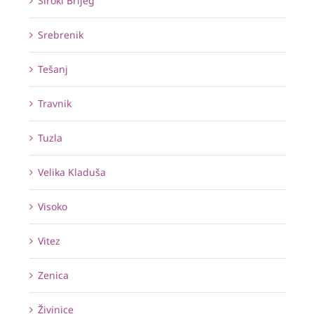
Široki Brijeg
Srebrenik
Tešanj
Travnik
Tuzla
Velika Kladuša
Visoko
Vitez
Zenica
Živinice