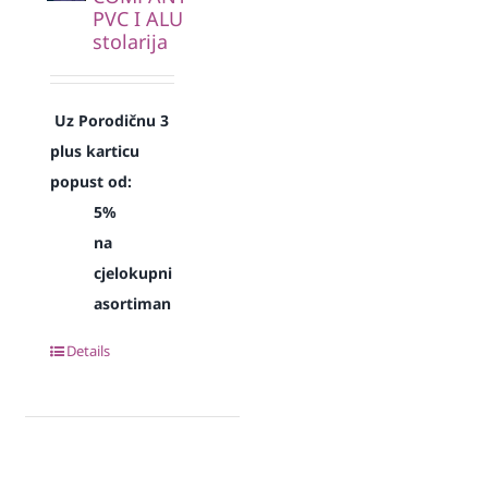
PVC I ALU
stolarija
Uz Porodičnu 3
plus karticu
popust od:
5%
na
cjelokupni
asortiman
Details