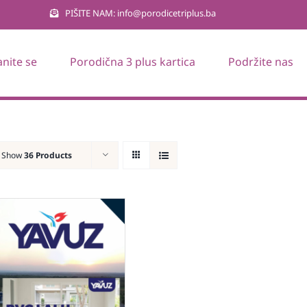
PIŠITE NAM: info@porodicetriplus.ba
anite se
Porodična 3 plus kartica
Podržite nas
Show
36 Products