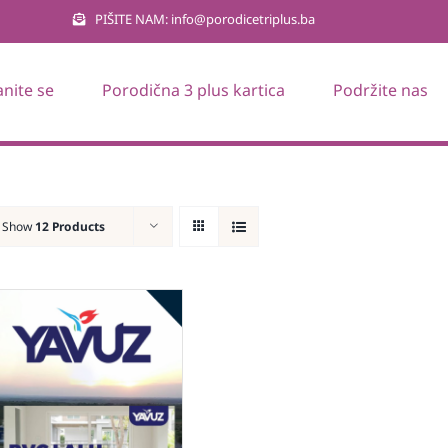
PIŠITE NAM: info@porodicetriplus.ba
anite se
Porodična 3 plus kartica
Podržite nas
Show
12 Products