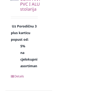
PVC I ALU
stolarija
Uz Porodičnu 3
plus karticu
popust od:
5%
na
cjelokupni
asortiman
Details