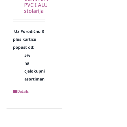
PVC I ALU
stolarija
Uz Porodičnu 3
plus karticu
popust od:
5%
na
cjelokupni
asortiman
Details