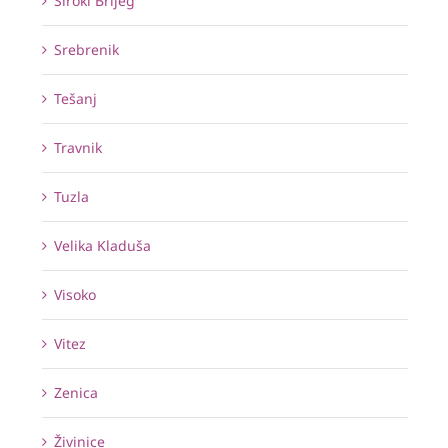
Široki Brijeg
Srebrenik
Tešanj
Travnik
Tuzla
Velika Kladuša
Visoko
Vitez
Zenica
Živinice