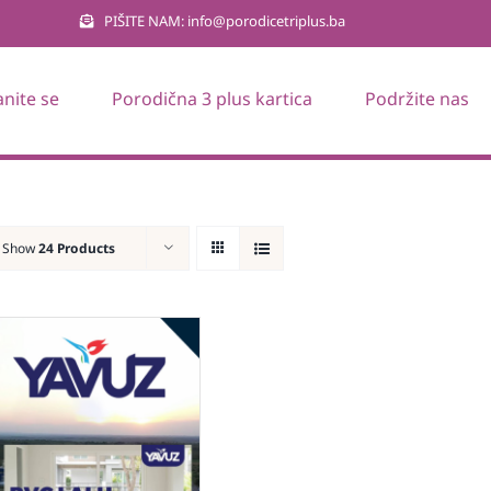
PIŠITE NAM: info@porodicetriplus.ba
anite se
Porodična 3 plus kartica
Podržite nas
Show
24 Products