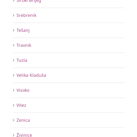
Široki Brijeg
Srebrenik
Tešanj
Travnik
Tuzla
Velika Kladuša
Visoko
Vitez
Zenica
Živinice