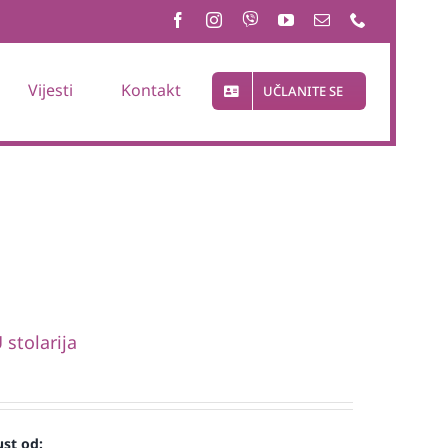
Vijesti
Kontakt
UČLANITE SE
stolarija
st od: