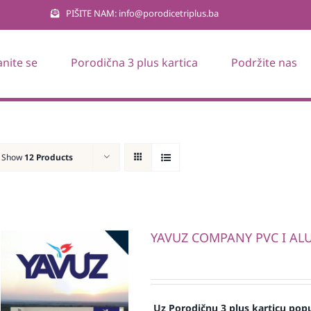
PIŠITE NAM: info@porodicetriplus.ba
anite se
Porodična 3 plus kartica
Podržite nas
Show
12 Products
YAVUZ COMPANY PVC I ALU 
Uz Porodičnu 3 plus karticu popu