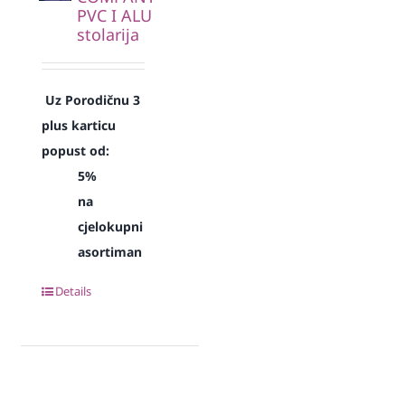
PVC I ALU
stolarija
Uz Porodičnu 3
plus karticu
popust od:
5%
na
cjelokupni
asortiman
Details