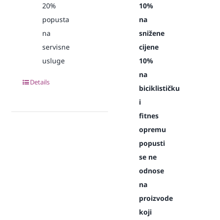
20%
10%
popusta
na
na
snižene
servisne
cijene
usluge
10%
na
Details
biciklističku
i
fitnes
opremu
popusti
se ne
odnose
na
proizvode
koji