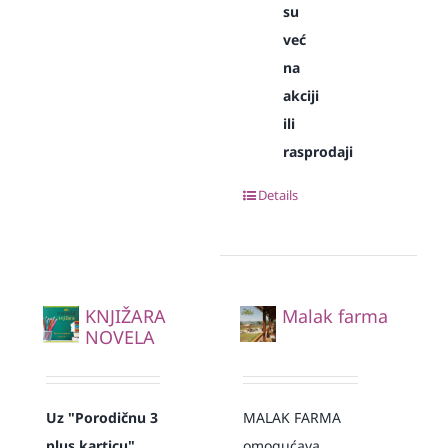
su
već
na
akciji
ili
rasprodaji
Details
KNJIŽARA
Malak farma
NOVELA
Uz "Porodičnu 3
MALAK FARMA
plus karticu"
omogućava