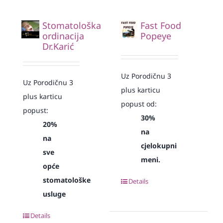
Stomatološka
Fast Food
ordinacija
Popeye
Dr.Karić
Uz Porodičnu 3
Uz Porodičnu 3
plus karticu
plus karticu
popust od:
popust:
30%
20%
na
na
cjelokupni
sve
meni.
opće
stomatološke
Details
usluge
Details