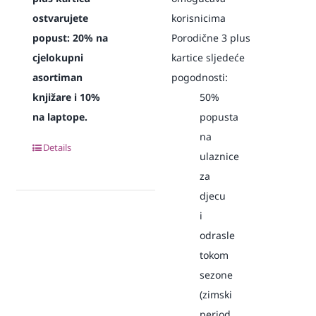
ostvarujete
korisnicima
popust:
20% na
Porodične 3 plus
cjelokupni
kartice sljedeće
asortiman
pogodnosti:
knjižare i 10%
50%
na laptope.
popusta
na
Details
ulaznice
za
djecu
i
odrasle
tokom
sezone
(zimski
period