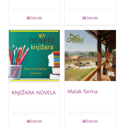
Details
Details
Malak farma
KNJIŽARA NOVELA
Details
Details