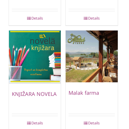
Details
Details
Malak farma
KNJIŽARA NOVELA
Details
Details