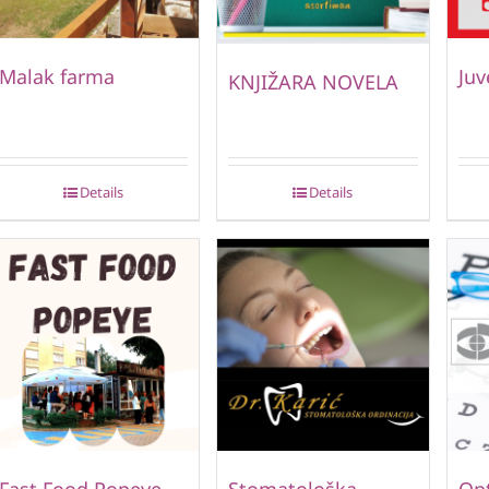
Malak farma
Juv
KNJIŽARA NOVELA
Details
Details
Fast Food Popeye
Stomatološka
Opt