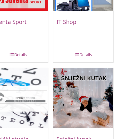
enta Sport
IT Shop
Details
Details
ički studio
Snježni kutak