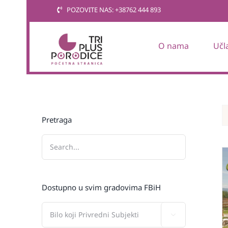
Skip
POZOVITE NAS: +38762 444 893
to
content
O nama
Učl
Pretraga
Dostupno u svim gradovima FBiH
