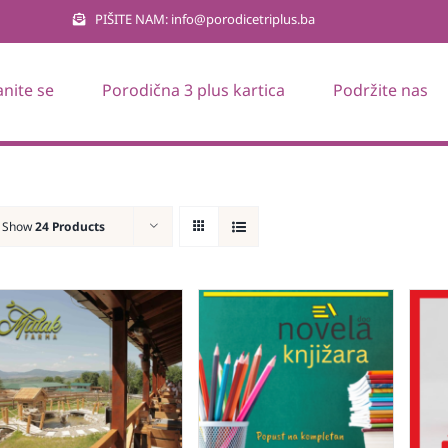
PIŠITE NAM: info@porodicetriplus.ba
anite se
Porodična 3 plus kartica
Podržite nas
Show
24 Products