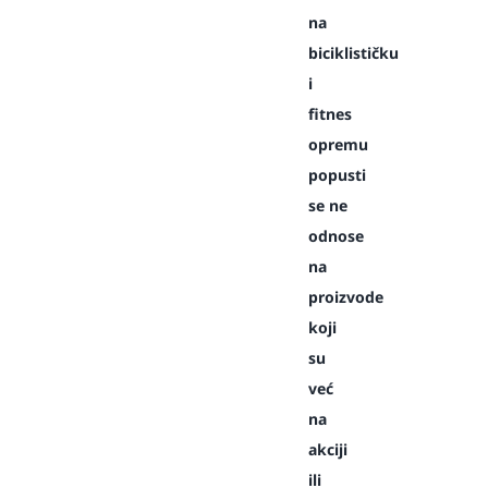
na
biciklističku
i
fitnes
opremu
popusti
se ne
odnose
na
proizvode
koji
su
već
na
akciji
ili