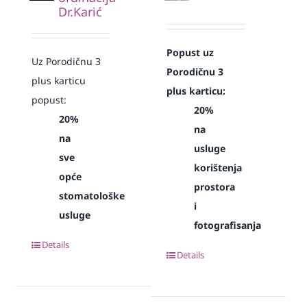
Dr.Karić
Popust uz
Uz Porodičnu 3
Porodičnu 3
plus karticu
plus karticu:
popust:
20%
20%
na
na
usluge
sve
korištenja
opće
prostora
stomatološke
i
usluge
fotografisanja
Details
Details