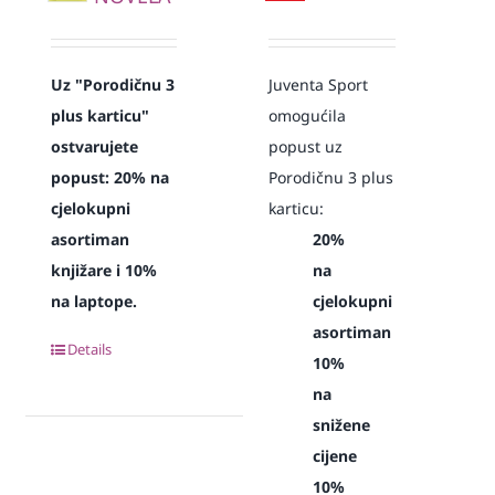
Uz "Porodičnu 3
Juventa Sport
plus karticu"
omogućila
ostvarujete
popust uz
popust:
20% na
Porodičnu 3 plus
cjelokupni
karticu:
asortiman
20%
knjižare i 10%
na
na laptope.
cjelokupni
asortiman
Details
10%
na
snižene
cijene
10%