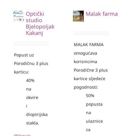
Optički
Malak farma
studio
Bjelopoljak
Kakanj
MALAK FARMA
omogućava
Popust uz
korisnicima
Porodičnu 3 plus
Porodične 3 plus
karticu:
kartice sljedeće
40%
pogodnosti:
na
50%
okvire
popusta
i
na
dioptrijska
ulaznice
stakla.
za
Details