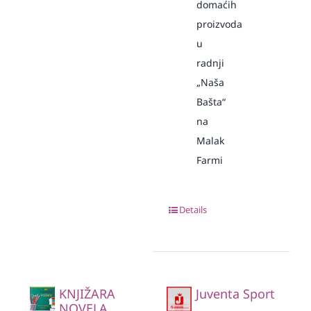
domaćih
proizvoda
u
radnji
„Naša
Bašta“
na
Malak
Farmi
Details
KNJIŽARA
Juventa Sport
NOVELA