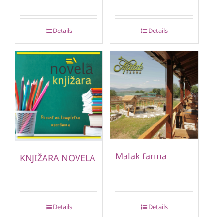
Details
Details
Malak farma
KNJIŽARA NOVELA
Details
Details