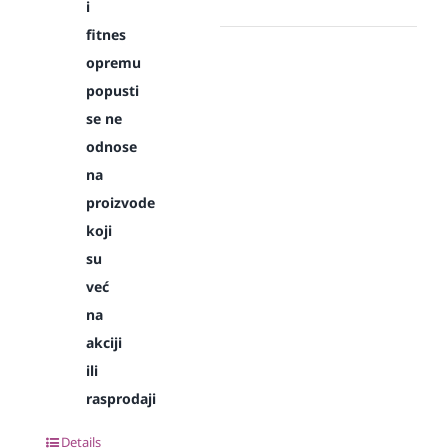
i
fitnes
opremu
popusti
se ne
odnose
na
proizvode
koji
su
već
na
akciji
ili
rasprodaji
Details