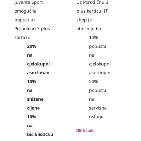
Juventa Sport
Uz Porodičnu 3
omogućila
plus karticu, IT
popust uz
shop je
Porodičnu 3 plus
obezbijedio:
karticu:
10%
20%
popusta
na
na
cjelokupni
cjelokupni
asortiman
asortiman
10%
20%
na
popusta
snižene
na
cijene
servisne
10%
usluge
na
Details
biciklističku