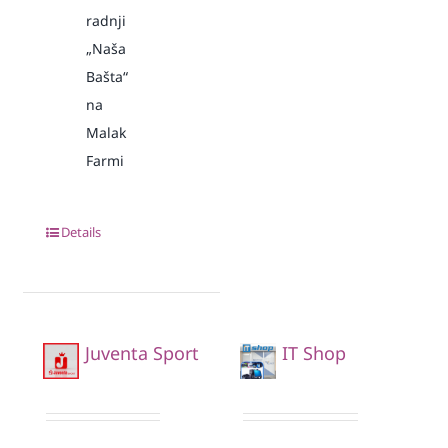
radnji
„Naša
Bašta“
na
Malak
Farmi
Details
Juventa Sport
IT Shop