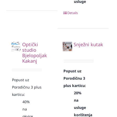
usluge
Details
Optički
Snježni kutak
studio
Bjelopoljak
Kakanj
Popust uz
Porodičnu 3
Popust uz
plus karticu:
Porodičnu 3 plus
20%
karticu:
na
40%
usluge
na
korištenja
okvire