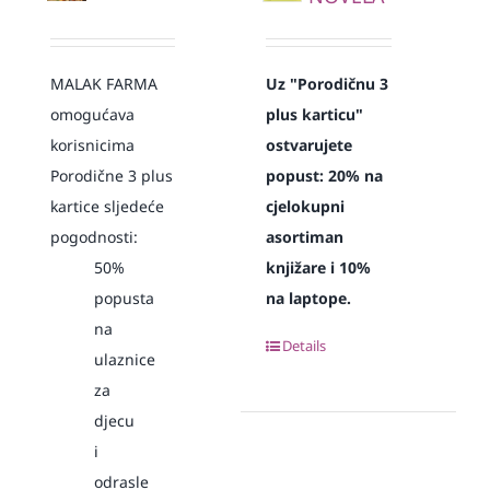
MALAK FARMA
Uz "Porodičnu 3
omogućava
plus karticu"
korisnicima
ostvarujete
Porodične 3 plus
popust:
20% na
kartice sljedeće
cjelokupni
pogodnosti:
asortiman
50%
knjižare i 10%
popusta
na laptope.
na
Details
ulaznice
za
djecu
i
odrasle