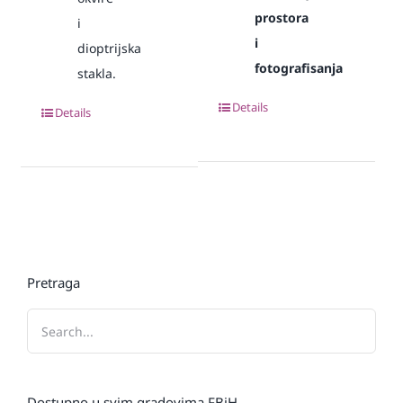
prostora
i
i
dioptrijska
fotografisanja
stakla.
Details
Details
Pretraga
Dostupno u svim gradovima FBiH