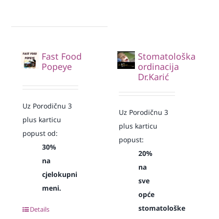
Fast Food
Stomatološka
Popeye
ordinacija
Dr.Karić
Uz Porodičnu 3
Uz Porodičnu 3
plus karticu
plus karticu
popust od:
popust:
30%
20%
na
na
cjelokupni
sve
meni.
opće
stomatološke
Details