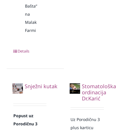
Bašta“
na
Malak
Farmi
Details
Snježni kutak
Stomatološka
ordinacija
Dr.Karić
Popust uz
Uz Porodičnu 3
Porodičnu 3
plus karticu