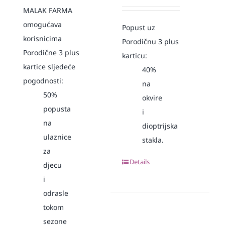
MALAK FARMA
omogućava
Popust uz
korisnicima
Porodičnu 3 plus
Porodične 3 plus
karticu:
kartice sljedeće
40%
pogodnosti:
na
50%
okvire
popusta
i
na
dioptrijska
ulaznice
stakla.
za
Details
djecu
i
odrasle
tokom
sezone