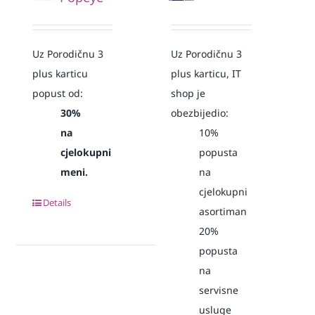
Uz Porodičnu 3
Uz Porodičnu 3
plus karticu
plus karticu, IT
popust od:
shop je
30%
obezbijedio:
na
10%
cjelokupni
popusta
meni.
na
cjelokupni
Details
asortiman
20%
popusta
na
servisne
usluge