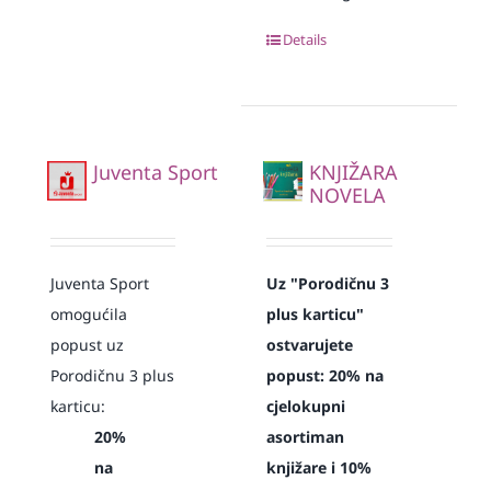
Details
Juventa Sport
KNJIŽARA
NOVELA
Juventa Sport
Uz "Porodičnu 3
omogućila
plus karticu"
popust uz
ostvarujete
Porodičnu 3 plus
popust:
20% na
karticu:
cjelokupni
20%
asortiman
na
knjižare i 10%