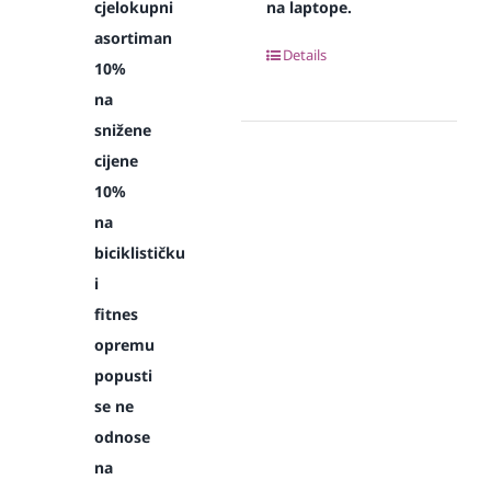
cjelokupni
na laptope.
asortiman
Details
10%
na
snižene
cijene
10%
na
biciklističku
i
fitnes
opremu
popusti
se ne
odnose
na