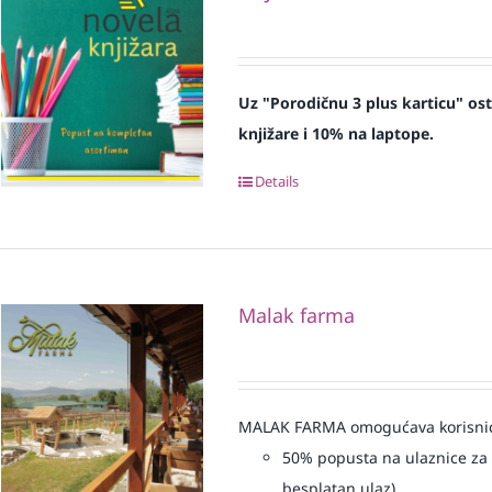
Uz "Porodičnu 3 plus karticu" os
knjižare i 10% na laptope.
Details
Malak farma
MALAK FARMA omogućava korisnicim
50% popusta na ulaznice za 
besplatan ulaz)