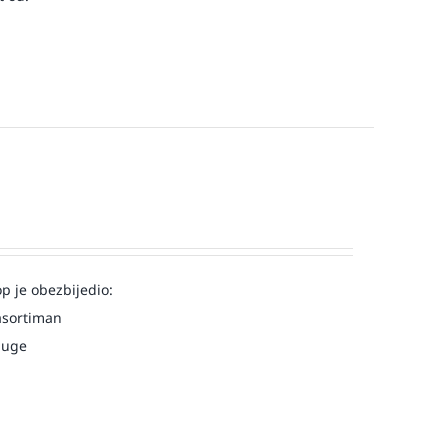
op je obezbijedio:
asortiman
luge