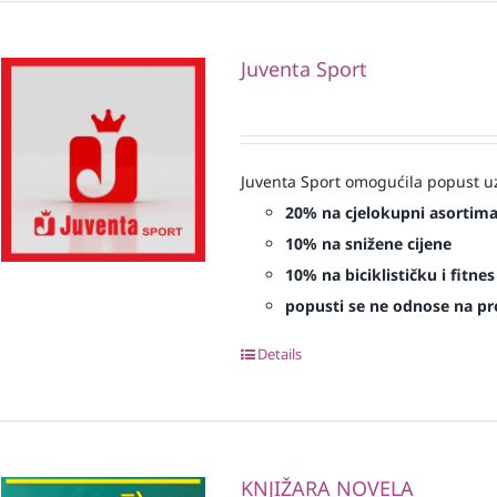
Juventa Sport
Juventa Sport omogućila popust uz
20% na cjelokupni asortim
10% na snižene cijene
10% na biciklističku i fitn
popusti se ne odnose na proi
Details
KNJIŽARA NOVELA