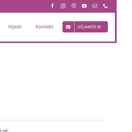
Vijesti
Kontakt
UČLANITE SE
t od: