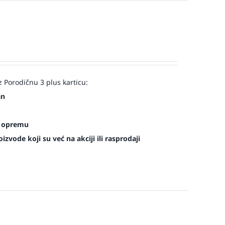
 Porodičnu 3 plus karticu:
an
es opremu
zvode koji su već na akciji ili rasprodaji