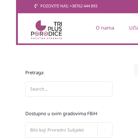
Skip
POZOVITE NAS: +38762 444 893
to
content
O nama
Učl
Pretraga
Dostupno u svim gradovima FBiH
