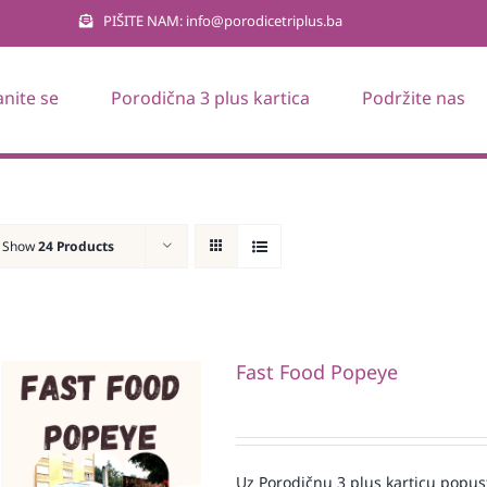
PIŠITE NAM: info@porodicetriplus.ba
anite se
Porodična 3 plus kartica
Podržite nas
Show
24 Products
Fast Food Popeye
Uz Porodičnu 3 plus karticu popus