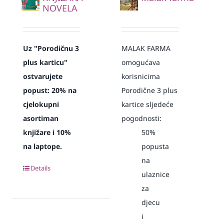
NOVELA
Uz "Porodičnu 3
MALAK FARMA
plus karticu"
omogućava
ostvarujete
korisnicima
popust:
20% na
Porodične 3 plus
cjelokupni
kartice sljedeće
asortiman
pogodnosti:
knjižare i 10%
50%
na laptope.
popusta
na
Details
ulaznice
za
djecu
i