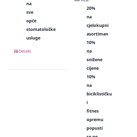
na
20%
sve
na
opće
cjelokupni
stomatološke
asortiman
usluge
10%
na
Details
snižene
cijene
10%
na
biciklističku
i
fitnes
opremu
popusti
se ne