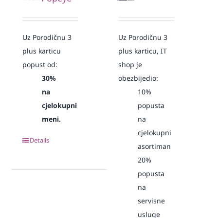
Uz Porodičnu 3
Uz Porodičnu 3
plus karticu
plus karticu, IT
popust od:
shop je
30%
obezbijedio:
na
10%
cjelokupni
popusta
meni.
na
cjelokupni
Details
asortiman
20%
popusta
na
servisne
usluge