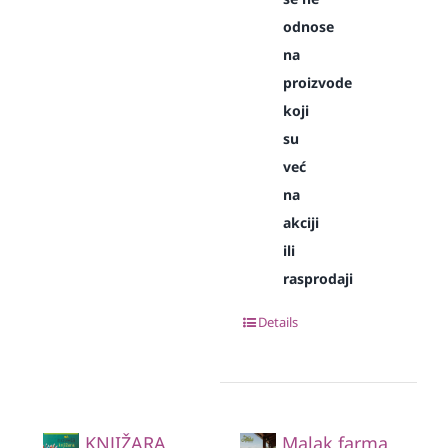
odnose
na
proizvode
koji
su
već
na
akciji
ili
rasprodaji
Details
KNJIŽARA
Malak farma