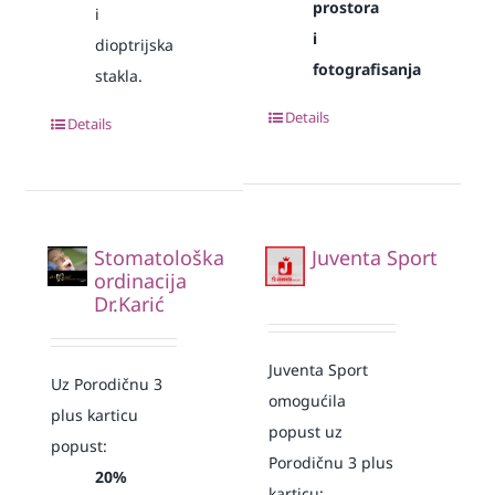
prostora
i
i
dioptrijska
fotografisanja
stakla.
Details
Details
Stomatološka
Juventa Sport
ordinacija
Dr.Karić
Juventa Sport
Uz Porodičnu 3
omogućila
plus karticu
popust uz
popust:
Porodičnu 3 plus
20%
karticu: