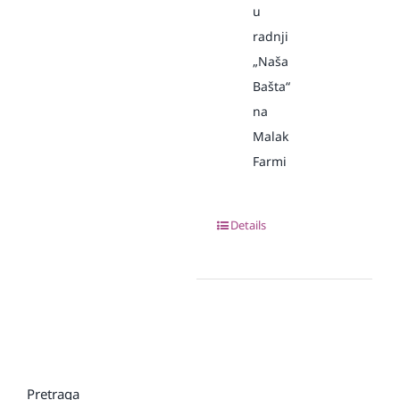
u
radnji
„Naša
Bašta“
na
Malak
Farmi
Details
Pretraga