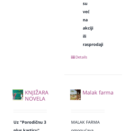
su
već
na
akciji
ili
rasprodaji
Details
KNJIŽARA
Malak farma
NOVELA
Uz "Porodičnu 3
MALAK FARMA
plus karticu"
omogućava