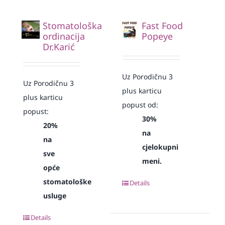
Stomatološka
Fast Food
ordinacija
Popeye
Dr.Karić
Uz Porodičnu 3
Uz Porodičnu 3
plus karticu
plus karticu
popust od:
popust:
30%
20%
na
na
cjelokupni
sve
meni.
opće
stomatološke
Details
usluge
Details