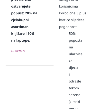
ostvarujete
korisnicima
popust:
20% na
Porodične 3 plus
cjelokupni
kartice sljedeće
asortiman
pogodnosti:
knjižare i 10%
50%
na laptope.
popusta
na
Details
ulaznice
za
djecu
i
odrasle
tokom
sezone
(zimski
period