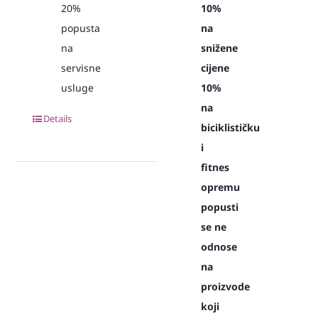
20%
10%
popusta
na
na
snižene
servisne
cijene
usluge
10%
na
Details
biciklističku
i
fitnes
opremu
popusti
se ne
odnose
na
proizvode
koji