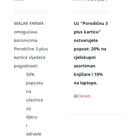
MALAK FARMA
Uz "Porodičnu 3
omogućava
plus karticu"
korisnicima
ostvarujete
Porodične 3 plus
popust:
20% na
kartice sljedeće
cjelokupni
pogodnosti:
asortiman
50%
knjižare i 10%
popusta
na laptope.
na
Details
ulaznice
za
djecu
i
odrasle