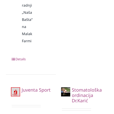
radnji
„Naša
Bašta“
na
Malak
Farmi
Details
Juventa Sport
Stomatološka
ordinacija
Dr.Karić