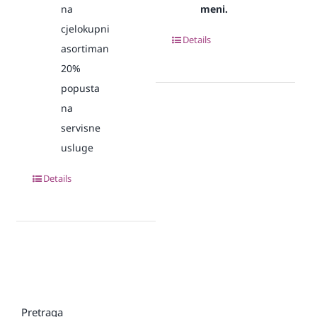
na
meni.
cjelokupni
Details
asortiman
20%
popusta
na
servisne
usluge
Details
Pretraga