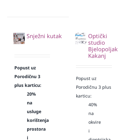
Snježni kutak
Optički
studio
Bjelopoljak
Kakanj
Popust uz
Porodičnu 3
Popust uz
plus karticu:
Porodičnu 3 plus
20%
karticu:
na
40%
usluge
na
korištenja
okvire
prostora
i
i
dioptrijska