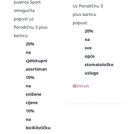
Juventa Sport
Uz Porodičnu 3
omogućila
plus karticu
popust uz
popust:
Porodičnu 3 plus
20%
karticu:
na
20%
sve
na
opće
cjelokupni
stomatološke
asortiman
usluge
10%
na
Details
snižene
cijene
10%
na
biciklističku