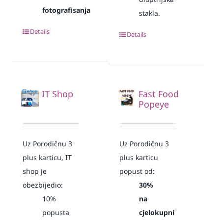
fotografisanja
stakla.
Details
Details
IT Shop
Fast Food
Popeye
Uz Porodičnu 3
Uz Porodičnu 3
plus karticu, IT
plus karticu
shop je
popust od:
obezbijedio:
30%
10%
na
popusta
cjelokupni