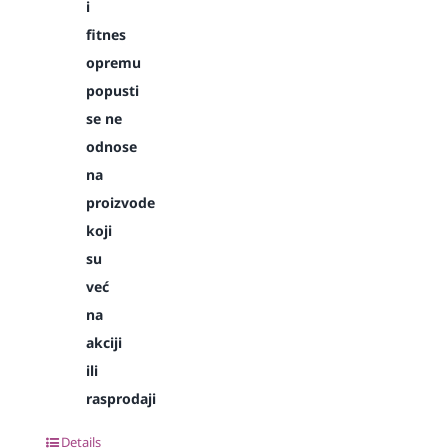
i
fitnes
opremu
popusti
se ne
odnose
na
proizvode
koji
su
već
na
akciji
ili
rasprodaji
Details