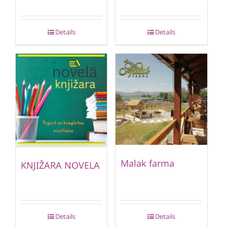
Details
Details
Malak farma
KNJIŽARA NOVELA
Details
Details