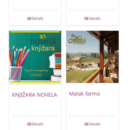
Details
Details
Malak farma
KNJIŽARA NOVELA
Details
Details