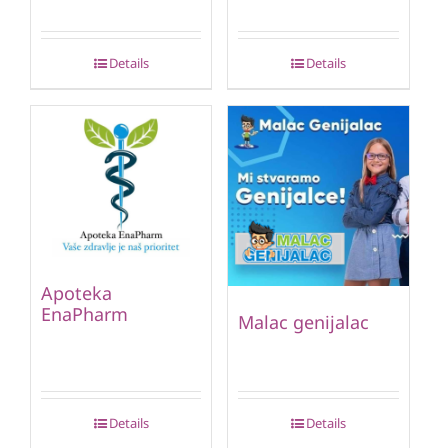
Details
Details
Apoteka
EnaPharm
Malac genijalac
Details
Details