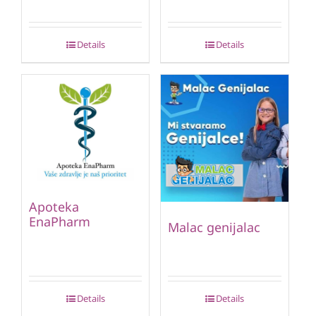
Details
Details
Apoteka
EnaPharm
Malac genijalac
Details
Details