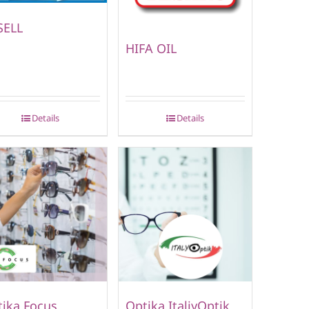
SELL
HIFA OIL
Details
Details
ika Focus
Optika ItaliyOptik