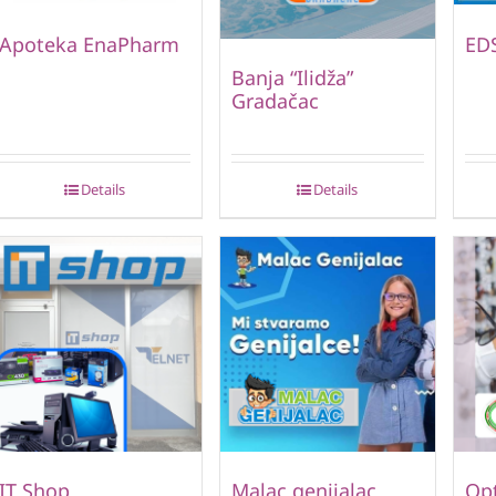
Apoteka EnaPharm
ED
Banja “Ilidža”
Gradačac
Details
Details
IT Shop
Malac genijalac
Opt