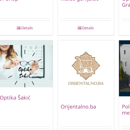
Gr
Details
Details
Optika Šakić
Orijentalno.ba
Pol
me