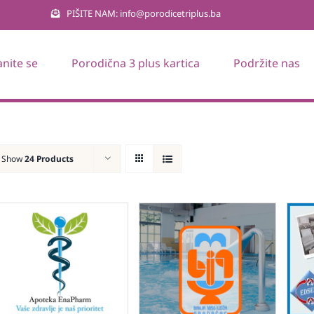
PIŠITE NAM: info@porodicetriplus.ba
anite se
Porodična 3 plus kartica
Podržite nas
Show
24 Products