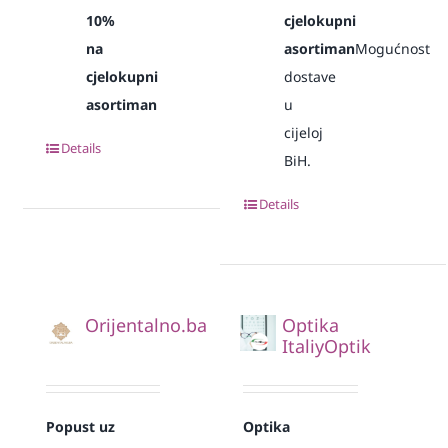
10%
cjelokupni
na
asortiman
Mogućnost
cjelokupni
dostave
asortiman
u
cijeloj
Details
BiH.
Details
Orijentalno.ba
Optika
ItaliyOptik
Popust uz
Optika