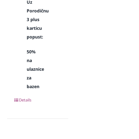
Uz
Porodičnu
3 plus
karticu
popust:
50%
na
ulaznice
za
bazen
Details