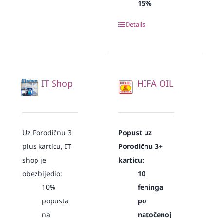
15%
Details
IT Shop
HIFA OIL
Uz Porodičnu 3
Popust uz
plus karticu, IT
Porodičnu 3+
shop je
karticu:
obezbijedio:
10
10%
feninga
popusta
po
na
natočenoj