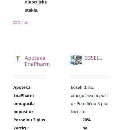
dioptrijska
stakla.
Details
Apoteka
EDSELL
EnaPharm
Apoteka
Edsell d.o.o.
EnaPharm
omogućava popust
omogućila
uz Porodičnu 3 plus
popust uz
karticu:
Porodinu 3 plus
20%
karticu:
na