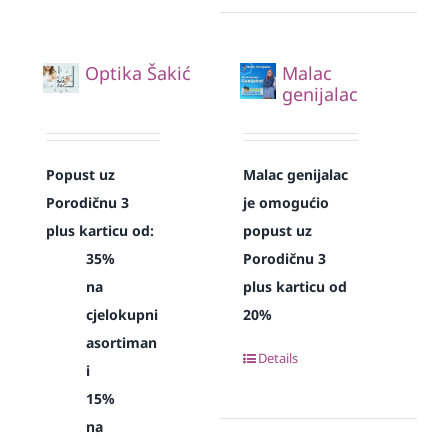
Optika Šakić
Malac
genijalac
Popust uz
Malac genijalac
Porodičnu 3
je omogućio
plus karticu od:
popust uz
35%
Porodičnu 3
na
plus karticu od
cjelokupni
20%
asortiman
Details
i
15%
na