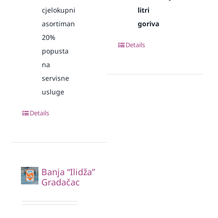
cjelokupni
litri
asortiman
goriva
20%
Details
popusta
na
servisne
usluge
Details
Banja “Ilidža”
Gradačac