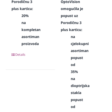
Porodičnu 3
OptoVision
plus karticu:
omogućila je
20%
popust uz
na
Porodičnu 3
kompletan
plus karticu:
asortiman
na
proizvoda
cjelokupni
asortiman
Details
popust
od
35%
na
dioptrijska
stakla
popust
od