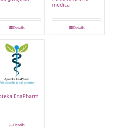
medica
Details
Details
oteka EnaPharm
Details