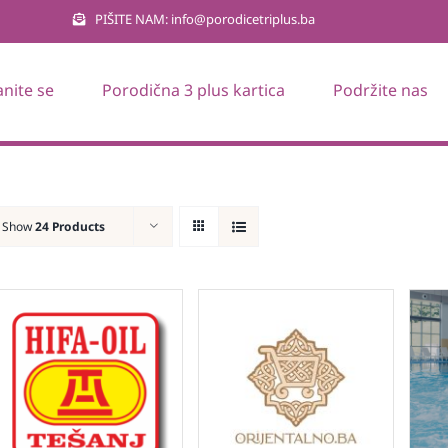
PIŠITE NAM: info@porodicetriplus.ba
anite se
Porodična 3 plus kartica
Podržite nas
Show
24 Products