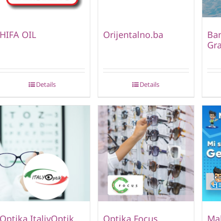
HIFA OIL
Orijentalno.ba
Ban
Gr
Details
Details
Optika ItaliyOptik
Optika Focus
Mal