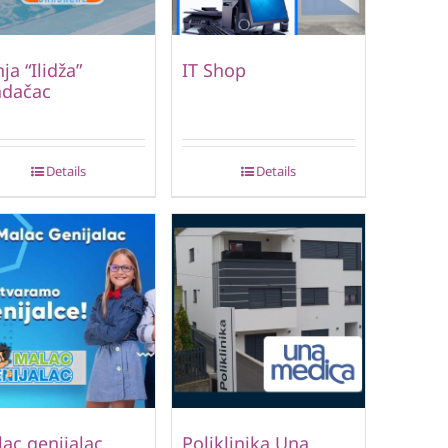
ja “Ilidža”
IT Shop
adačac
Details
Details
ac genijalac
Poliklinika Una