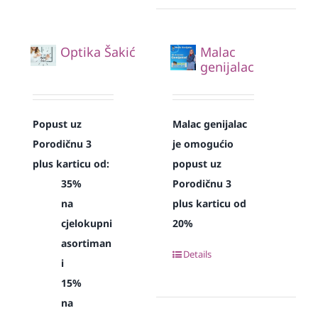
Optika Šakić
Malac
genijalac
Popust uz
Malac genijalac
Porodičnu 3
je omogućio
plus karticu od:
popust uz
35%
Porodičnu 3
na
plus karticu od
cjelokupni
20%
asortiman
Details
i
15%
na