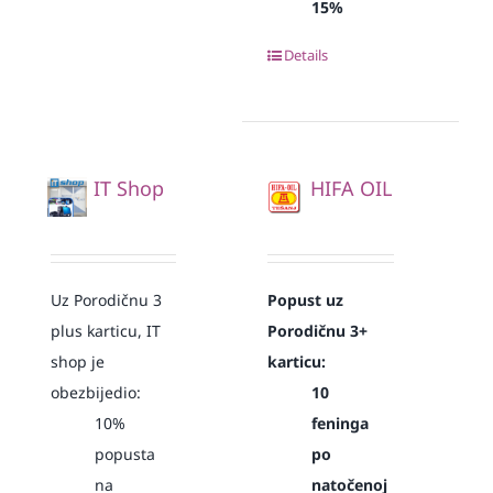
15%
Details
IT Shop
HIFA OIL
Uz Porodičnu 3
Popust uz
plus karticu, IT
Porodičnu 3+
shop je
karticu:
obezbijedio:
10
10%
feninga
popusta
po
na
natočenoj