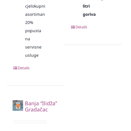
cjelokupni
litri
asortiman
goriva
20%
Details
popusta
na
servisne
usluge
Details
Banja “Ilidža”
Gradačac