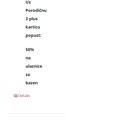
Uz
Porodičnu
3 plus
karticu
popust:
50%
na
ulaznice
za
bazen
Details