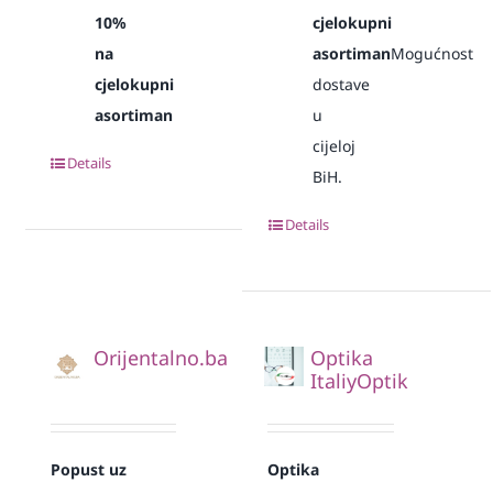
10%
cjelokupni
na
asortiman
Mogućnost
cjelokupni
dostave
asortiman
u
cijeloj
Details
BiH.
Details
Orijentalno.ba
Optika
ItaliyOptik
Popust uz
Optika