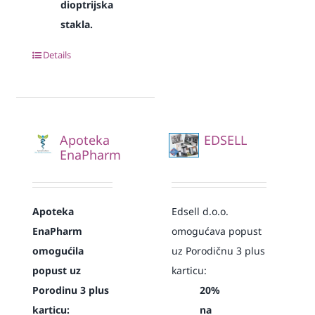
dioptrijska
stakla.
Details
Apoteka
EDSELL
EnaPharm
Apoteka
Edsell d.o.o.
EnaPharm
omogućava popust
omogućila
uz Porodičnu 3 plus
popust uz
karticu:
Porodinu 3 plus
20%
karticu:
na