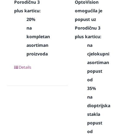
Porodičnu 3
OptoVision
plus karticu:
omogućila je
20%
popust uz
na
Porodičnu 3
kompletan
plus karticu:
asortiman
na
proizvoda
cjelokupni
asortiman
Details
popust
od
35%
na
dioptrijska
stakla
popust
od