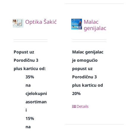
Optika Šakić
Malac
genijalac
Popust uz
Malac genijalac
Porodičnu 3
je omogućio
plus karticu od:
popust uz
35%
Porodičnu 3
na
plus karticu od
cjelokupni
20%
asortiman
Details
i
15%
na