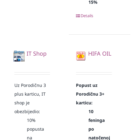
15%
Details
IT Shop
HIFA OIL
Uz Porodičnu 3
Popust uz
plus karticu, IT
Porodičnu 3+
shop je
karticu:
obezbijedio:
10
10%
feninga
popusta
po
na
natočenoj