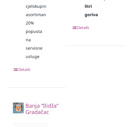
cjelokupni
litri
asortiman
goriva
20%
Details
popusta
na
servisne
usluge
Details
Banja “Ilidža”
Gradačac