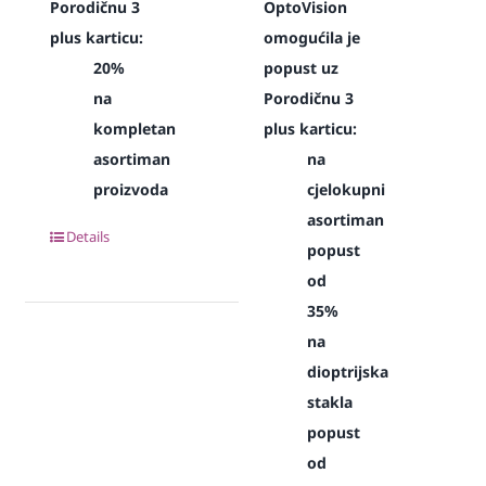
Porodičnu 3
OptoVision
plus karticu:
omogućila je
20%
popust uz
na
Porodičnu 3
kompletan
plus karticu:
asortiman
na
proizvoda
cjelokupni
asortiman
Details
popust
od
35%
na
dioptrijska
stakla
popust
od