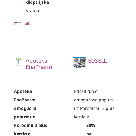
dioptrijska
stakla.
Details
Apoteka
EDSELL
EnaPharm
Apoteka
Edsell d.o.o.
EnaPharm
omogućava popust
omogućila
uz Porodičnu 3 plus
popust uz
karticu:
Porodinu 3 plus
20%
karticu:
na