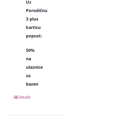
Uz
Porodičnu
3 plus
karticu
popust:
50%
na
ulaznice
za
bazen
Details