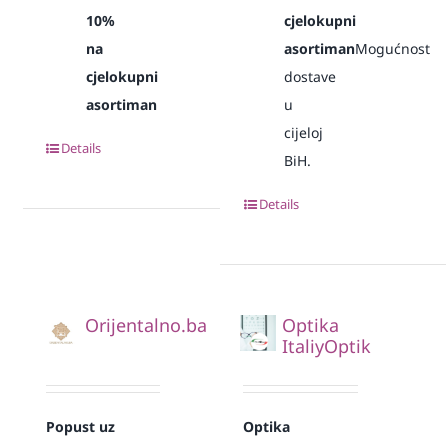
10%
cjelokupni
na
asortiman
Mogućnost
cjelokupni
dostave
asortiman
u
cijeloj
Details
BiH.
Details
Orijentalno.ba
Optika
ItaliyOptik
Popust uz
Optika