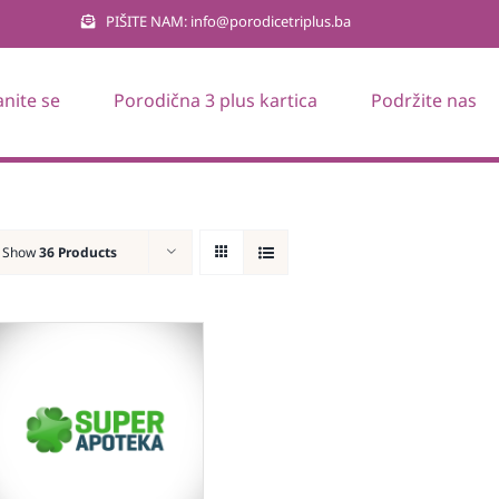
PIŠITE NAM: info@porodicetriplus.ba
anite se
Porodična 3 plus kartica
Podržite nas
Show
36 Products