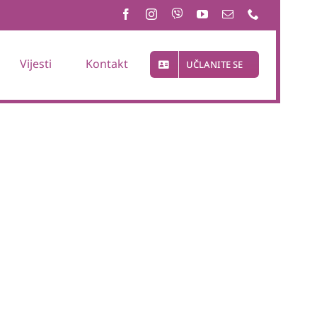
Vijesti
Kontakt
UČLANITE SE