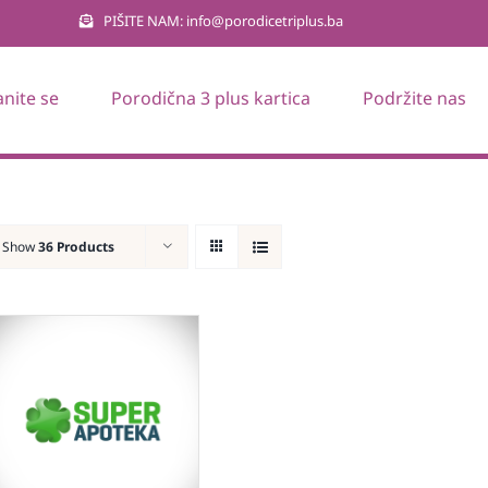
PIŠITE NAM: info@porodicetriplus.ba
anite se
Porodična 3 plus kartica
Podržite nas
Show
36 Products