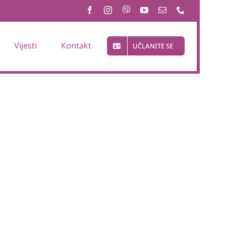
Vijesti
Kontakt
UČLANITE SE