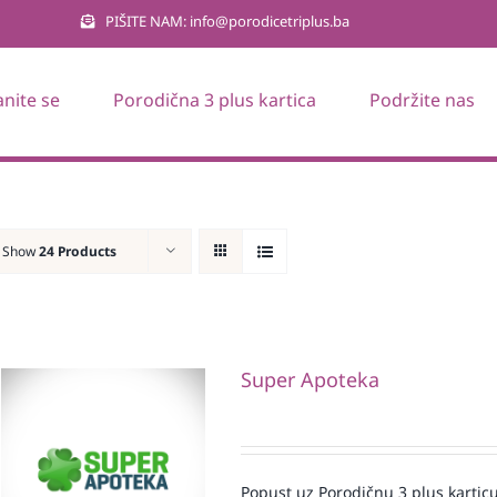
PIŠITE NAM: info@porodicetriplus.ba
anite se
Porodična 3 plus kartica
Podržite nas
Show
24 Products
Super Apoteka
Popust uz Porodičnu 3 plus karticu