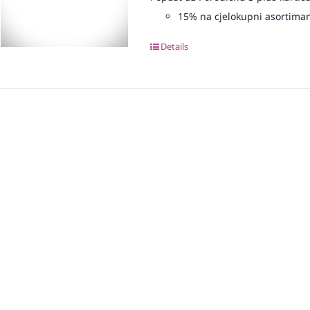
15% na cjelokupni asortima
Details