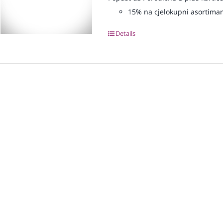
15% na cjelokupni asortima
Details