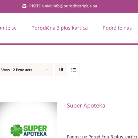
PIŠITE NAM: info@porodicetriplus.ba
anite se
Porodična 3 plus kartica
Podržite nas
Show
12 Products
Super Apoteka
Popust uz Porodičnu 3 plus karticu